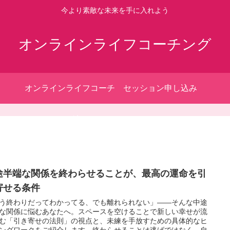
今より素敵な未来を手に入れよう
オンラインライフコーチング
オンラインライフコーチ
セッション申し込み
ング
途半端な関係を終わらせることが、最高の運命を引
寄せる条件
う終わりだってわかってる、でも離れられない」——そんな中途
な関係に悩むあなたへ。スペースを空けることで新しい幸せが流
む「引き寄せの法則」の視点と、未練を手放すための具体的なヒ
ングワークをご紹介します。終わらせることは逃げではなく、自