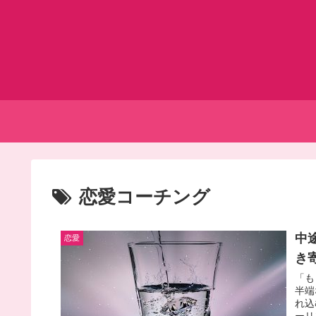
恋愛コーチング
中
恋愛
き
「も
半端
れ込
ーリ