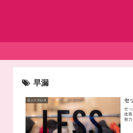
早漏
セ
セックスレス
せっ
改善
努力