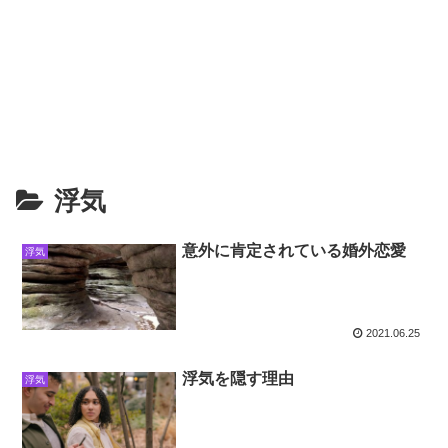
浮気
意外に肯定されている婚外恋愛
浮気
2021.06.25
浮気を隠す理由
浮気